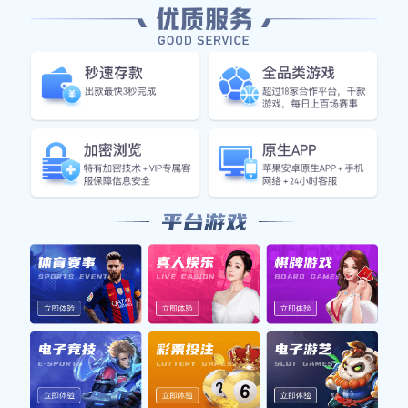
影响；其次，讨论这一行为所带来的幽默感及
其对球迷互动的促进作用；接着，将聚焦于几
个著名球星使用这一庆祝动作的精彩时刻；最
后，我们还会探讨这种搞笑庆祝方式如何丰富
了现代足球文化，使得比赛气氛更加轻松和有
趣。通过这些阐述，我们希望能够全面呈现“足
球明星进球后捏鼻子搞笑瞬间”的魅力以及它在
全球范围内引发的热议。
1、捏鼻子的起源与文化影响
“捏鼻子”这一庆祝动作并非偶然，它源于某些
地方特有的风俗习惯。在不同国家和地区，足
球运动员们常常用各种方式来表达自己的喜
悦。而捏鼻子则是一种简单而直接的表达，这
种动作不仅容易被模仿，还能在瞬间拉近与观
众之间的距离。
随着社交媒体的发展，这种独特的庆祝方式逐
渐传播开来，并且开始受到越来越多人的关